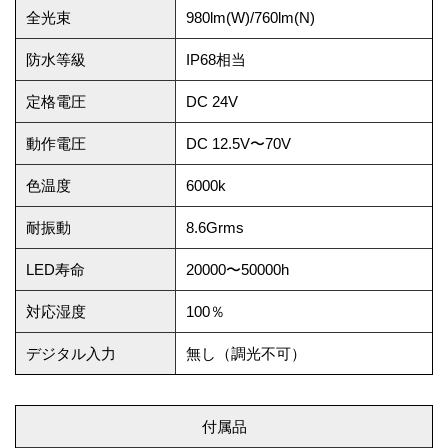
全光束
980lm(W)/760lm(N)
防水等級
IP68相当
定格電圧
DC 24V
動作電圧
DC 12.5V〜70V
色温度
6000k
耐振動
8.6Grms
LED寿命
20000〜50000h
対応湿度
100％
デジタル入力
無し（調光不可）
付属品