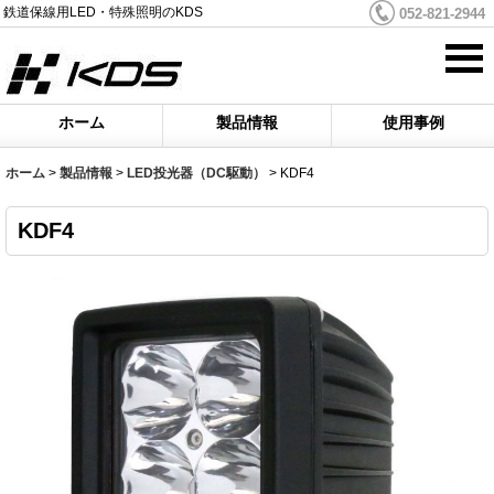
鉄道保線用LED・特殊照明のKDS
052-821-2944
ホーム
製品情報
使用事例
ホーム
>
製品情報
>
LED投光器（DC駆動）
>
KDF4
KDF4