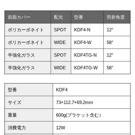
前面カバー
配光
型番
照射角度
ポリカーボネイト
SPOT
KDF4-N
12°
ポリカーボネイト
WIDE
KDF4-W
58°
半強化ガラス
SPOT
KDF4TG-N
12°
半強化ガラス
WIDE
KDF4TG-W
58°
型番
KDF4
サイズ
73×112.7×69.2mm
重量
600g(ブラケット含む）
消費電力
12W