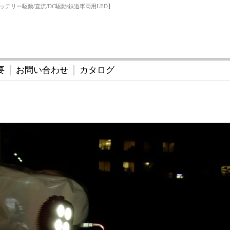
ッテリー駆動/直流/DC駆動/鉄道車両用LED】
要
お問い合わせ
カタログ