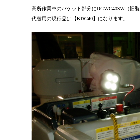
高所作業車のバケット部分にDGWC40SW（
代替用の現行品は
【KDG40】
になります。