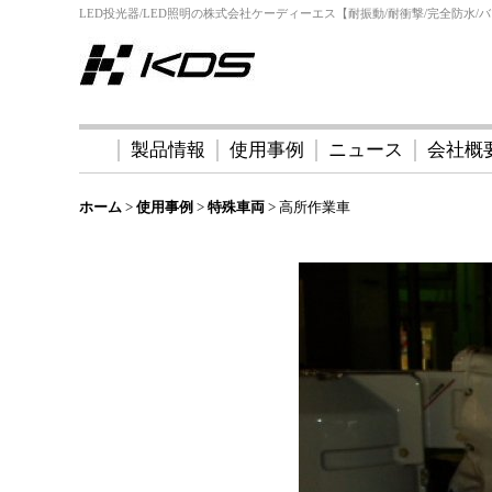
LED投光器/LED照明の株式会社ケーディーエス【耐振動/耐衝撃/完全防水/バ
製品情報
使用事例
ニュース
会社概
ホーム
>
使用事例
>
特殊車両
>
高所作業車